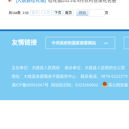
[大姚县桂花镇]
桂花镇2025年9月农村低保花名册
共144条 1/10
首页
上页
下页
尾页
页
友情链接
中央政府和国家部委网站
主办单位：大姚县人民政府 承办单位：大姚县人民政府办公
地址：大姚县金碧镇金平路政务中心 联系电话：0878-6222279
滇ICP备05001067号
网站标识码：5323260002
滇公网安备 5