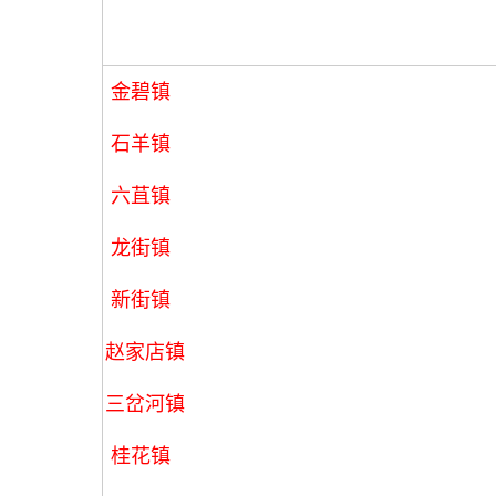
金碧镇
石羊镇
六苴镇
龙街镇
新街镇
赵家店镇
三岔河镇
桂花镇