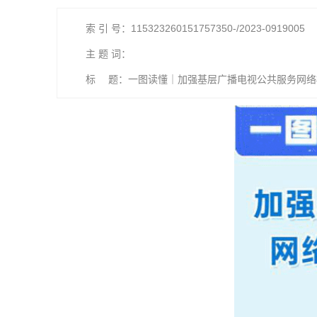
索 引 号：115323260151757350-/2023-0919005
主 题 词：
标 题：一图读懂｜加强基层广播电视公共服务网络