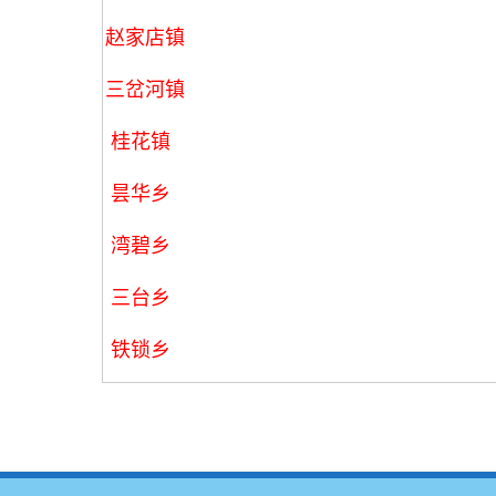
赵家店镇
三岔河镇
桂花镇
昙华乡
湾碧乡
三台乡
铁锁乡