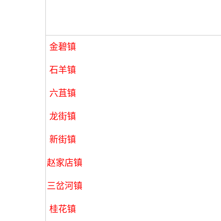
金碧镇
石羊镇
六苴镇
龙街镇
新街镇
赵家店镇
三岔河镇
桂花镇