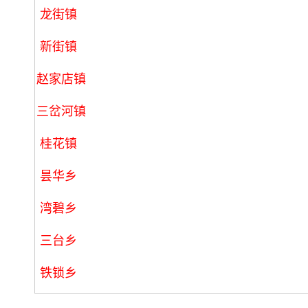
龙街镇
新街镇
赵家店镇
三岔河镇
桂花镇
昙华乡
湾碧乡
三台乡
铁锁乡