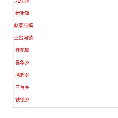
龙街镇
新街镇
赵家店镇
三岔河镇
桂花镇
昙华乡
湾碧乡
三台乡
铁锁乡