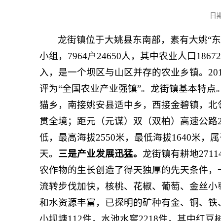
日
龙街镇位于大姚县东南部，素有大姚“东大
小组，7964户24650人，其中农业人口18
入，是一个坝区与山区并存的农业乡镇。201
评为“全国农业产业强镇”。龙街镇基本特点
猫乡，南接姚安县适中乡，西接金碧镇，北邻
贯全境；距元（元谋）双（双柏）高速公路
低，最高海拔2550米，最低海拔1640米
天。
三是产业发展迅猛。
龙街镇有耕地271
农作物的生长创造了得天独厚的先天条件，
流转步伐加快，核桃、花椒、葡萄、金丝小
和水资源丰富，已探明的矿种有金、铜、铁
小坝塘112件，水池水窖2218件，其中红