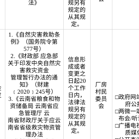
法》
规另有
规定的
从其规
定。
1.《自然灾害救助条
例》（国务院令第
577号）
2.《财政部 应急部
信息形
关于印发中央自然灾
成或者
害救灾资金
变更之
管理暂行办法的通
日起20
知》（财建
厂房
金
个工作
﹝2020﹞245号）
村民
发
日内，
□政府网站
3.《云南省粮食和物
委员
法律法
府公
资储备局 云南省应
会
规另有
□两微一端
急管理厅 云
规定的
布会/
南省财政厅关于应云
从其规
□广播电视
南省省级救灾物资管
定。
质媒
理办法