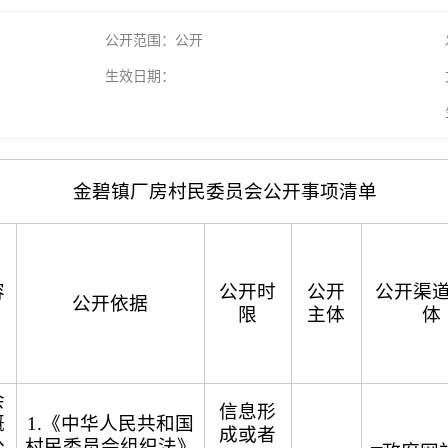
公开范围：公开
生效日期：
金碧镇厂房村民委员会公开事项清单
容
公开时
公开
公开渠
公开依据
）
限
主体
体
会
信息形
概
1.《中华人民共和国
成或者
公
村民委员会组织法》