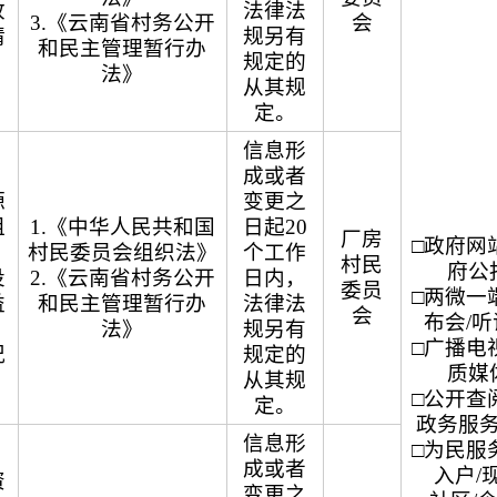
收
法律法
3.《云南省村务公开
会
情
规另有
和民主管理暂行办
规定的
法》
从其规
定。
信息形
成或者
源
变更之
租
1.《中华人民共和国
日起20
厂房
□政府网站
村民委员会组织法》
个工作
村民
府公
投
2.《云南省村务公开
日内，
委员
□两微一端
益
和民主管理暂行办
法律法
会
布会/
法》
规另有
□广播电视
况
规定的
质媒
从其规
□公开查阅
定。
政务服
信息形
□为民服务
成或者
入户/
资
变更之