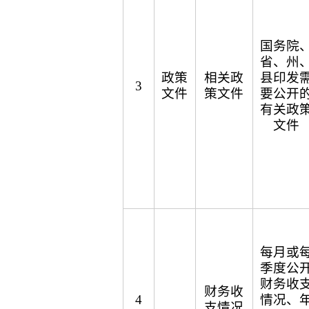
国务院
省、州
政策
相关政
县印发
3
文件
策文件
要公开
有关政
文件
每月或
季度公
财务收
财务收
4
情况、
支情况