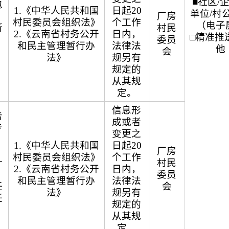
■社区/
包
1.《中华人民共和国
日起20
单位/村
厂房
村民委员会组织法》
个工作
（电子
所
村民
2.《云南省村务公开
日内，
□精准推送
委员
和民主管理暂行办
法律法
他
会
法》
规另有
规定的
从其规
定。
信息形
告
成或者
专
变更之
1.《中华人民共和国
日起20
、
厂房
村民委员会组织法》
个工作
计
村民
2.《云南省村务公开
日内，
委员
和民主管理暂行办
法律法
任
会
法》
规另有
任
规定的
从其规
）
定。