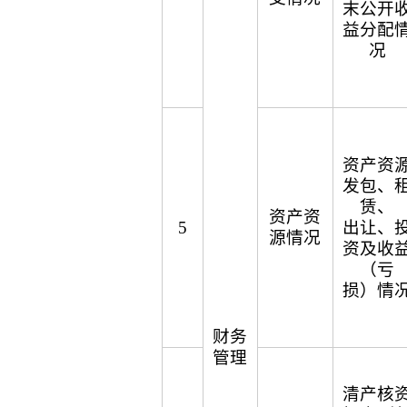
末公开
益分配
况
资产资
发包、
赁、
资产资
5
出让、
源情况
资及收
（亏
损）情
财务
管理
清产核