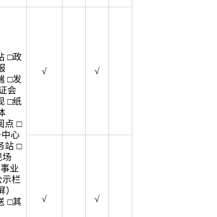
 □政
报
√
√
 □发
听证会
 □纸
体
点 □
务中心
站 □
现场
企事业
公示栏
屏）
√
√
 □其