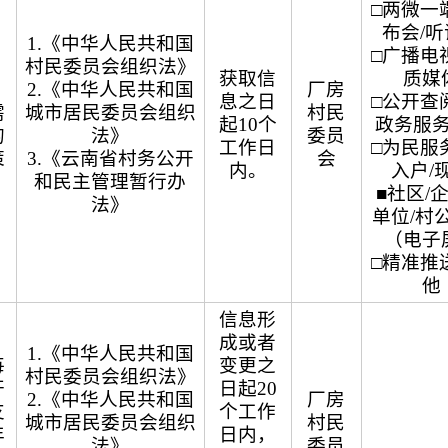
□两微一端
布会/
1.《中华人民共和国
□广播电视
、
村民委员会组织法》
获取信
质媒
、
2.《中华人民共和国
厂房
息之日
□公开查阅
需
城市居民委员会组织
村民
起10个
政务服
的
法》
委员
工作日
□为民服务
策
3.《云南省村务公开
会
内。
入户/
和民主管理暂行办
■社区/
法》
单位/村
（电子
□精准推送
他
信息形
成或者
1.《中华人民共和国
每
变更之
村民委员会组织法》
开
日起20
2.《中华人民共和国
厂房
支
个工作
城市居民委员会组织
村民
年
日内，
法》
委员