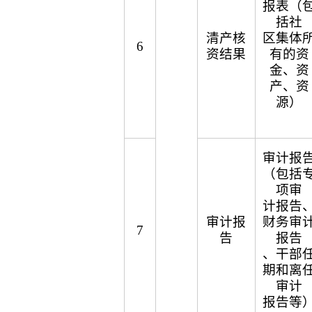
报表（
括社
清产核
区集体
6
资结果
有的资
金、资
产、资
源）
审计报
（包括
项审
计报告
审计报
财务审
7
告
报告
、干部
期和离
审计
报告等