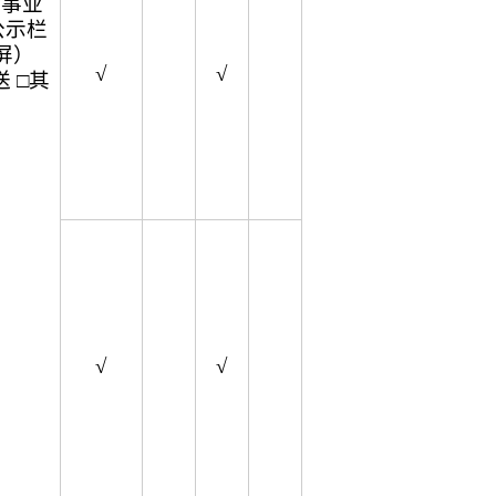
企事业
公示栏
屏）
√
√
 □其
√
√