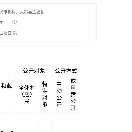
发布机构：大姚县金碧镇
文 号：
生效日期：
公开对象
公开方式
依
特
主
道和载
全体村
申
定
动
（居）
请
对
公
民
公
象
开
开