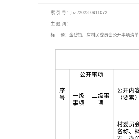
索 引 号：jbz-/2023-0911072
主 题 词：
标 题：金碧镇厂房村民委员会公开事项清单
公开事项
序
公开内
一级
二级事
号
（要素
事项
项
村委员
名称、
况、办