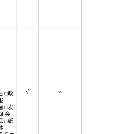
√
√
 □政
报
 □发
听证会
 □纸
体