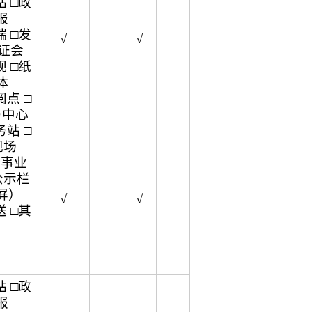
 □政
报
 □发
√
√
听证会
 □纸
体
点 □
务中心
站 □
现场
企事业
公示栏
屏）
√
√
 □其
 □政
报