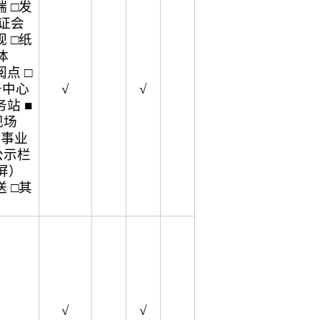
 □发
听证会
 □纸
体
点 □
务中心
√
√
站 ■
现场
企事业
公示栏
屏）
 □其
√
√