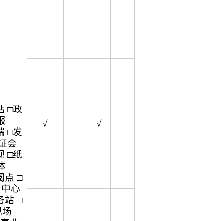
 □政
报
√
√
 □发
听证会
 □纸
体
点 □
务中心
站 □
现场