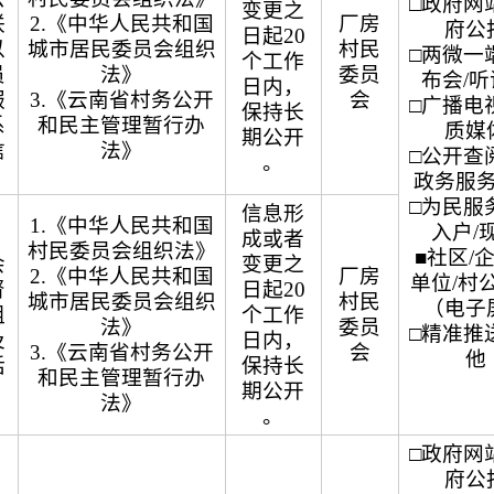
□政府网站
变更之
联
2.《中华人民共和国
厂房
府公
日起20
以
城市居民委员会组织
村民
□两微一端
个工作
员
法》
委员
布会/
日内，
服
3.《云南省村务公开
会
□广播电视
保持长
系
和民主管理暂行办
质媒
期公开
信
法》
□公开查阅
。
政务服
□为民服务
信息形
1.《中华人民共和国
入户/
成或者
村民委员会组织法》
■社区/
会
变更之
2.《中华人民共和国
厂房
单位/村
督
日起20
城市居民委员会组织
村民
（电子
组
个工作
法》
委员
□精准推送
及
日内，
3.《云南省村务公开
会
他
话
保持长
和民主管理暂行办
期公开
法》
。
□政府网站
府公