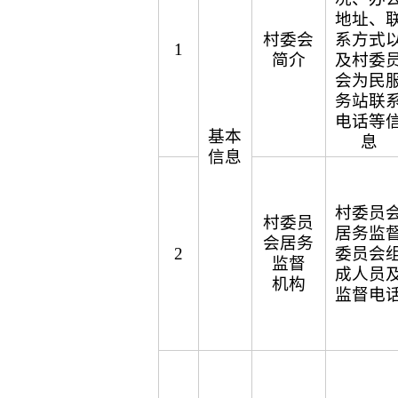
地址、
村委会
系方式
1
简介
及村委
会为民
务站联
电话等
基本
息
信息
村委员
村委员
居务监
会居务
2
委员会
监督
成人员
机构
监督电