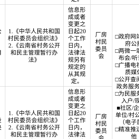
信息形
成或者
变更之
公
1.《中华人民共和国
日起20
厂房
□政府网站
村民委员会组织法》
个工作
村民
府公
2.《云南省村务公开
日内，
委员
□两微一端
用
和民主管理暂行办
法律法
会
布会/
法》
规另有
□广播电视
规定的
质媒
从其规
□公开查阅
定。
政务服
信息形
□为民服务
成或者
入户/
变更之
■社区/
1.《中华人民共和国
日起20
单位/村
厂房
投
村民委员会组织法》
个工作
（电子
村民
决
2.《云南省村务公开
日内，
□精准推送
委员
和民主管理暂行办
法律法
他
会