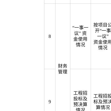
按项目
“一事一
开“一事
议” 资
8
一议”
金使用
资金使
情况
情况
财务
管理
工程招
工程招
投标及
9
标及预
预决算
算情况
情况