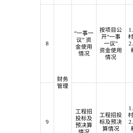
按项目公
“一事一
开“一事
议” 资
8
一议”
金使用
资金使用
情况
情况
财务
管理
工程招
工程招投
投标及
9
标及预决
预决算
算情况
情况