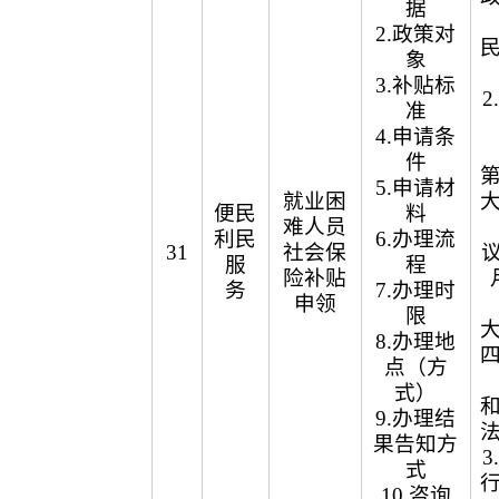
据
2.政策对
象
3.补贴标
准
4.申请条
件
5.申请材
就业困
便民
料
难人员
利民
6.办理流
31
社会保
议
服
程
险补贴
务
7.办理时
申领
限
8.办理地
点（方
式）
9.办理结
果告知方
式
10.咨询