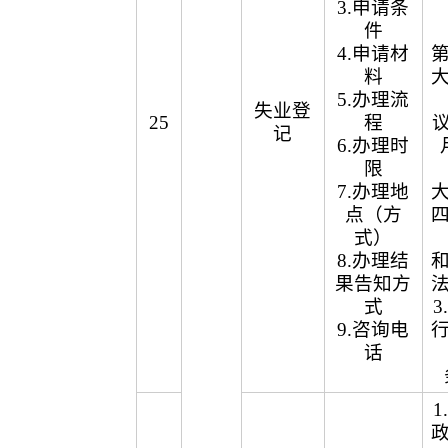
3.申请条
件
4.申请材
料
5.办理流
失业登
25
程
议
记
6.办理时
限
7.办理地
点（方
式）
8.办理结
果告知方
式
9.咨询电
话