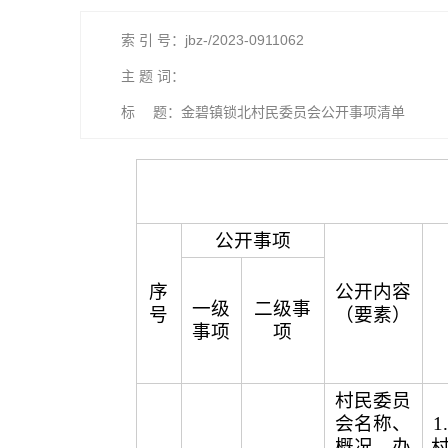
索 引 号：jbz-/2023-0911062
主 题 词：
标 题：金碧镇锁北村民委员会公开事项清单
公开事项
序
公开内容
一级
二级事
号
（要素）
事项
项
村民委员
会名称、
概况、办