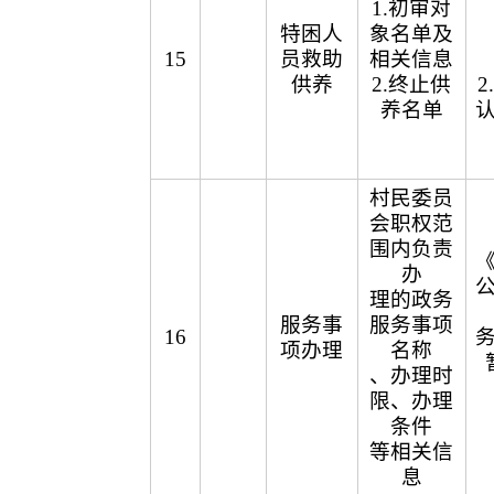
1.初审对
特困人
象名单及
15
员救助
相关信息
供养
2.终止供
养名单
村民委员
会职权范
围内负责
办
理的政务
服务事
服务事项
16
项办理
名称
、办理时
限、办理
条件
等相关信
息