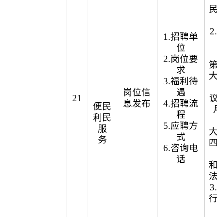
1.招聘单
位
2.岗位要
求
3.福利待
岗位信
遇
21
议
息发布
4.招聘流
便民
程
利民
5.应聘方
服
式
务
6.咨询电
话