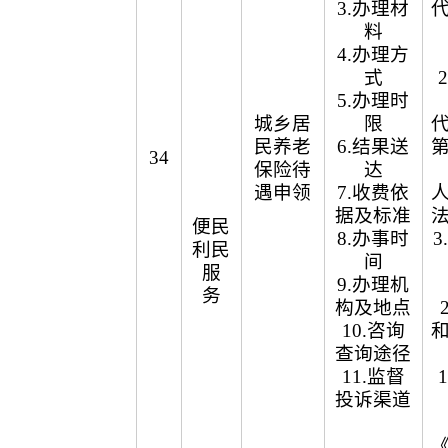
3.办理材
料
4.办理方
式
5.办理时
城乡居
限
民养老
6.结果送
34
保险待
达
遇申领
7.收费依
据及标准
便民
8.办事时
利民
间
服
9.办理机
务
构及地点
10.咨询
查询途径
11.监督
投诉渠道