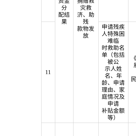
资金
捐赠救
分
灾救
配结
济、助
果
残
申请残疾
款物发
人特殊困
放
难临
时救助名
单（包括
被公
示人姓
11
名、年
龄、申请
理由、家
庭情况及
申请
补贴金额
等）