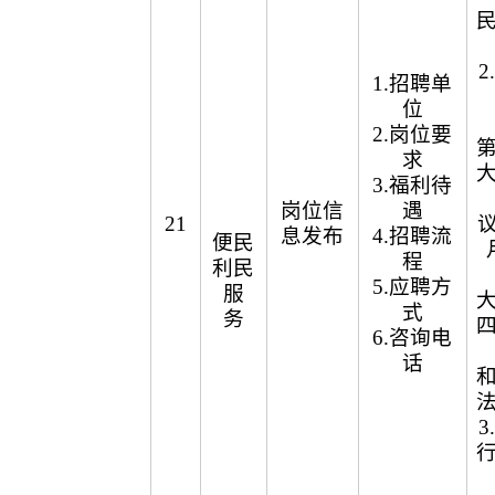
1.招聘单
位
2.岗位要
求
3.福利待
岗位信
遇
21
议
息发布
4.招聘流
便民
程
利民
5.应聘方
服
式
务
6.咨询电
话