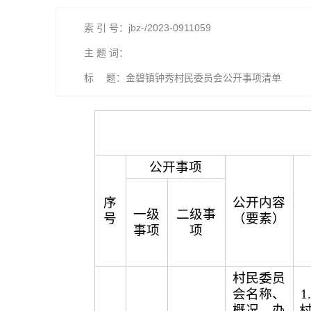
索 引 号：jbz-/2023-0911059
主 题 词：
标 题：金碧镇钟秀村民委员会公开事项清单
公开事项
序
公开内容
一级
二级事
号
（要素）
事项
项
村民委员
会名称、
概况、办