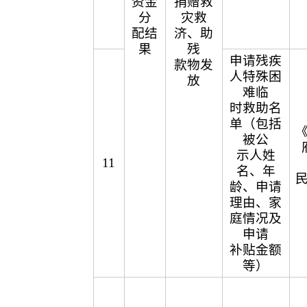
资金
捐赠救
分
灾救
配结
济、助
果
残
申请残疾
款物发
人特殊困
放
难临
时救助名
单（包括
被公
示人姓
11
名、年
龄、申请
理由、家
庭情况及
申请
补贴金额
等）