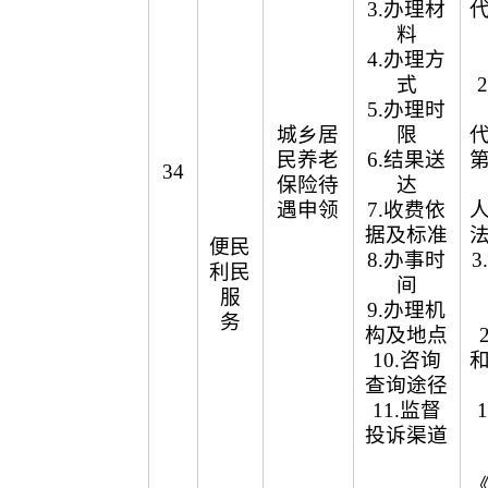
3.办理材
料
4.办理方
式
5.办理时
城乡居
限
民养老
6.结果送
34
保险待
达
遇申领
7.收费依
据及标准
便民
8.办事时
利民
间
服
9.办理机
务
构及地点
10.咨询
查询途径
11.监督
投诉渠道