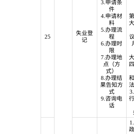
3.申请条
件
4.申请材
料
5.办理流
失业登
25
程
议
记
6.办理时
限
7.办理地
点（方
式）
8.办理结
果告知方
式
9.咨询电
话