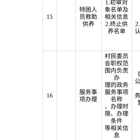
1.初审对
特困人
象名单及
15
员救助
相关信息
供养
2.终止供
养名单
村民委员
会职权范
围内负责
办
理的政务
服务事
服务事项
16
项办理
名称
、办理时
限、办理
条件
等相关信
息