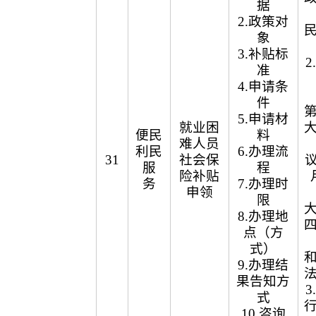
据
2.政策对
象
3.补贴标
准
4.申请条
件
5.申请材
就业困
便民
料
难人员
利民
6.办理流
31
社会保
议
服
程
险补贴
务
7.办理时
申领
限
8.办理地
点（方
式）
9.办理结
果告知方
式
10.咨询