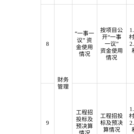
按项目公
“一事一
开“一事
议” 资
8
一议”
金使用
资金使用
情况
情况
财务
管理
工程招
工程招投
投标及
9
标及预决
预决算
算情况
情况