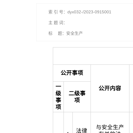
索 引 号：dyx032-/2023-0915001
主 题 词：
标 题：安全生产
公开事项
一
公开内容
级
二级事
事
项
项
与安全生产
法律