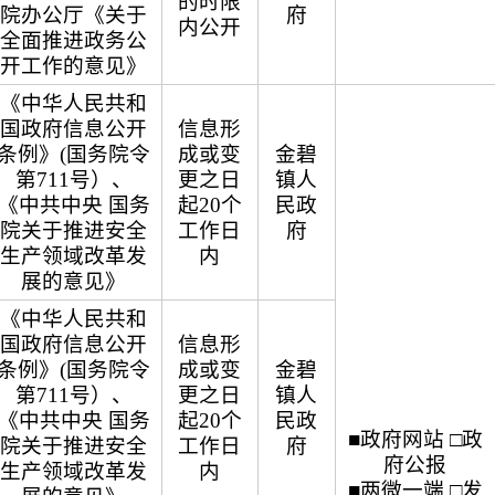
的时限
院办公厅《关于
府
内公开
全面推进政务公
开工作的意见》
《中华人民共和
国政府信息公开
信息形
条例》(国务院令
成或变
金碧
第711号）、
更之日
镇人
《中共中央 国务
起20个
民政
院关于推进安全
工作日
府
生产领域改革发
内
展的意见》
《中华人民共和
国政府信息公开
信息形
条例》(国务院令
成或变
金碧
第711号）、
更之日
镇人
《中共中央 国务
起20个
民政
■政府网站 □政
院关于推进安全
工作日
府
府公报
生产领域改革发
内
■两微一端 □发