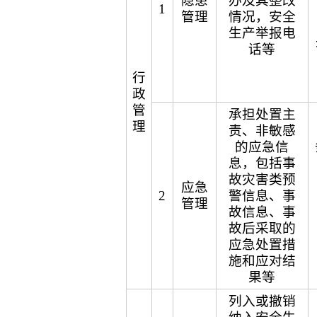
隐患
办及其整改
1
管理
情况，安全
生产举报电
话等
行
政
管
承担处置主
理
责、非敏感
的应急信
息，包括事
故灾害类预
应急
2
警信息、事
管理
故信息、事
故后采取的
应急处置措
施和应对结
果等
列入或撤销