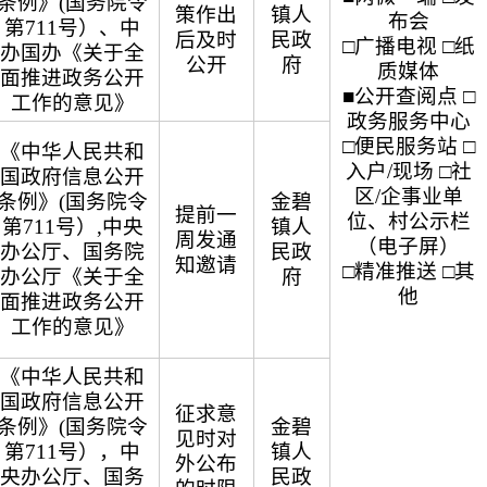
条例》(国务院令
策作出
镇人
布会
第711号）、中
后及时
民政
□广播电视 □纸
办国办《关于全
公开
府
质媒体
面推进政务公开
■公开查阅点 □
工作的意见》
政务服务中心
□便民服务站 □
《中华人民共和
入户/现场 □社
国政府信息公开
区/企事业单
条例》(国务院令
金碧
提前一
位、村公示栏
第711号）,中央
镇人
周发通
（电子屏）
办公厅、国务院
民政
知邀请
□精准推送 □其
办公厅《关于全
府
他
面推进政务公开
工作的意见》
《中华人民共和
国政府信息公开
征求意
条例》(国务院令
金碧
见时对
第711号），中
镇人
外公布
央办公厅、国务
民政