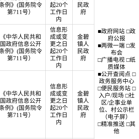
条例》(国务院令
起20个
民政
第711号）
工作日
府
内
信息形
■政府网站 □政
《中华人民共和
成或变
金碧
府公报
国政府信息公开
更之日
镇人
■两微一端 □发
条例》(国务院令
起20个
民政
布会
第711号）
工作日
府
□广播电视 □纸
内
质媒体
■公开查阅点 □
政务服务中心
信息形
□便民服务站 □
《中华人民共和
成或变
金碧
入户/现场 □社
国政府信息公开
更之日
镇人
区/企事业单
条例》(国务院令
起20个
民政
位、村公示栏
第711号）
工作日
府
（电子屏）
内
□精准推送 □其
他