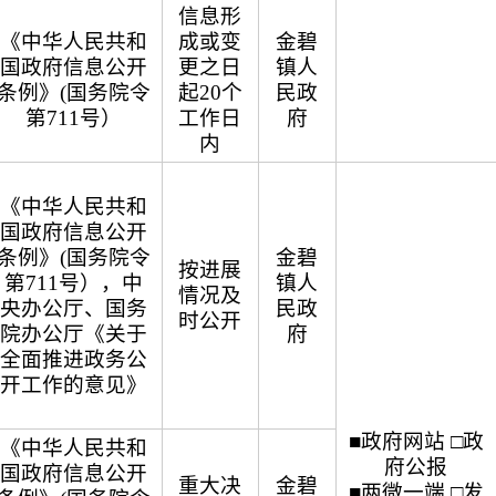
信息形
《中华人民共和
成或变
金碧
国政府信息公开
更之日
镇人
条例》(国务院令
起20个
民政
第711号）
工作日
府
内
《中华人民共和
国政府信息公开
条例》(国务院令
金碧
按进展
第711号），中
镇人
情况及
央办公厅、国务
民政
时公开
院办公厅《关于
府
全面推进政务公
开工作的意见》
■政府网站 □政
《中华人民共和
府公报
国政府信息公开
重大决
金碧
■两微一端 □发