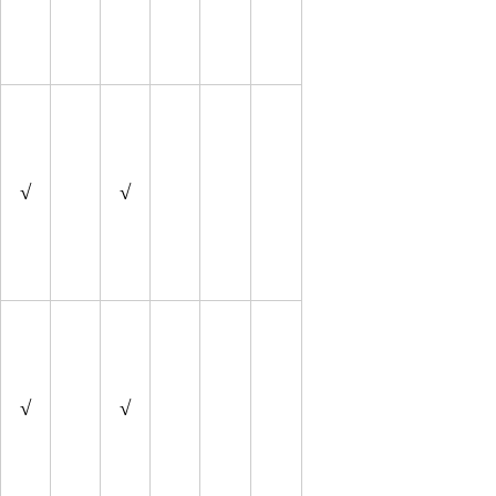
√
√
√
√