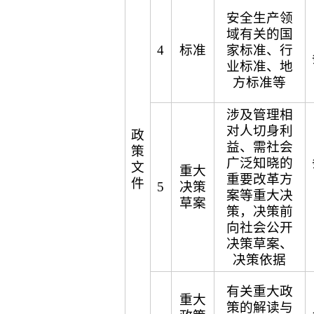
安全生产领
域有关的国
4
标准
家标准、行
业标准、地
方标准等
涉及管理相
对人切身利
政
益、需社会
策
广泛知晓的
文
重大
重要改革方
件
5
决策
案等重大决
草案
策，决策前
向社会公开
决策草案、
决策依据
有关重大政
重大
策的解读与