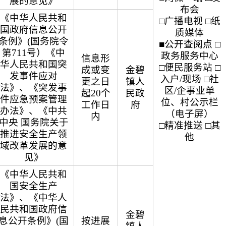
展的意见》
布会
《中华人民共和
□广播电视 □纸
国政府信息公开
质媒体
条例》(国务院令
■公开查阅点 □
第711号）《中
政务服务中心
信息形
华人民共和国突
□便民服务站 □
成或变
金碧
发事件应对
入户/现场 □社
更之日
镇人
法》、《突发事
区/企事业单
起20个
民政
件应急预案管理
位、村公示栏
工作日
府
办法》、《中共
（电子屏）
内
中央 国务院关于
□精准推送 □其
推进安全生产领
他
域改革发展的意
见》
《中华人民共和
国安全生产
法》、《中华人
民共和国政府信
金碧
息公开条例》(国
按进展