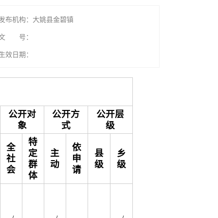
发布机构：大姚县金碧镇
文 号：
生效日期：
公开对
公开方
公开层
象
式
级
特
全
依
定
主
县
乡
社
申
群
动
级
级
会
请
体