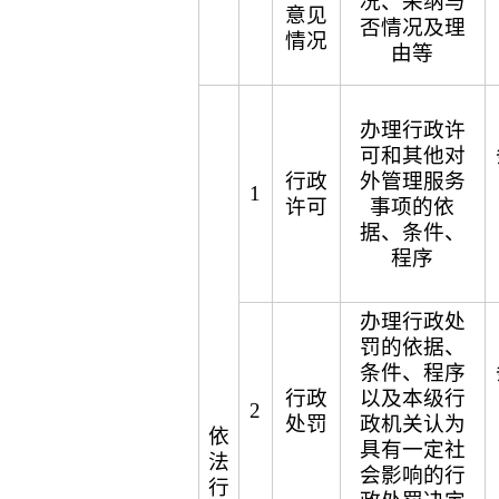
况、采纳与
意见
否情况及理
情况
由等
办理行政许
可和其他对
行政
外管理服务
1
许可
事项的依
据、条件、
程序
办理行政处
罚的依据、
条件、程序
行政
以及本级行
2
处罚
政机关认为
依
具有一定社
法
会影响的行
行