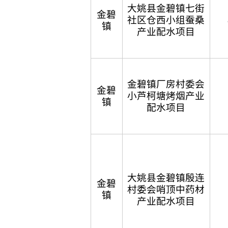
大姚县金碧镇七街
金碧
社区仓西小组蚕桑
镇
产业配水项目
金碧镇厂房村委会
金碧
小芦柯塘烤烟产业
镇
配水项目
大姚县金碧镇殷连
金碧
村委会哨顶中药材
镇
产业配水项目