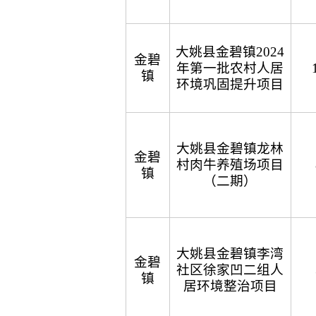
大姚县金碧镇2024
金碧
年第一批农村人居
镇
环境巩固提升项目
大姚县金碧镇龙林
金碧
村肉牛养殖场项目
镇
（二期）
大姚县金碧镇李湾
金碧
社区徐家凹二组人
镇
居环境整治项目