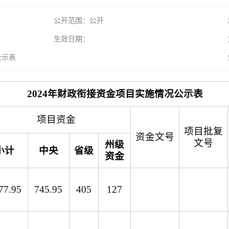
公开范围：公开
生效日期：
公示表
2024年财政衔接资金项目实施情况公示表
项目资金
项目批复
资金文号
文号
州级
小计
中央
省级
资金
77.95
745.95
405
127