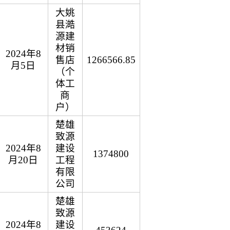
大姚
县澔
源建
材销
2024年8
售店
1266566.85
月5日
（个
体工
商
户）
楚雄
致源
2024年8
建设
1374800
月20日
工程
有限
公司
楚雄
致源
2024年8
建设