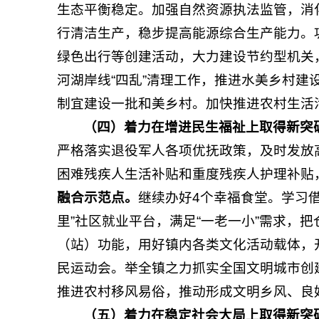
生态平衡稳定。加强自然资源执法监管，消
行清洁生产，稳步提高能源综合生产能力。
绿色出行等创建活动，大力建设节约型机关
河湖岸线“四乱”清理工作，推进水美乡村建
制宜建设一批和美乡村。加快推进农村生活
（四）
着力
在增进民生福祉上
取得
新突
严格落实退役军人各项优抚政策，及时发放
困难残疾人生活补贴和重度残疾人护理补贴
融合示范点。
继续办好4个幸福食堂。学习借
里”社区就业平台，满足“一老一小”需求，把
（站）功能，用好镇内各类文化活动载体，
民运动会。举全镇之力抓实全国文明城市创
推进农村移风易俗，推动形成文明乡风、良
（
五
）
着力
在稳定社会大局上
取得
新突