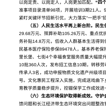
以岗定责、以岗定人，人岗更加匹配。
“四
准事项目录清单98项，开展培训3期21人
紧盯关键环节招新引优，大力落实“一把手”招
（五
）人民生活水平再上新台阶。
民生
29.68万元、殡葬补助105.26万元、重点
务补贴14.8万元，低收入人群基本生活得到
民基本医疗保险参保89478人，基本养老保险
里长堡、七街4个幸福食堂服务质量大幅提
10批360人次，发布招工信息10期，转移劳
传承人3名，成功申报物质文化遗产州级项目
号。文化惠民工程深入实施，完成送戏曲下
育教学质量稳步提升，控辍保学工作成效进
（六）
生态环境保护取得新成效。
守护
馈问题和长江经济带生态环境突出问题整改