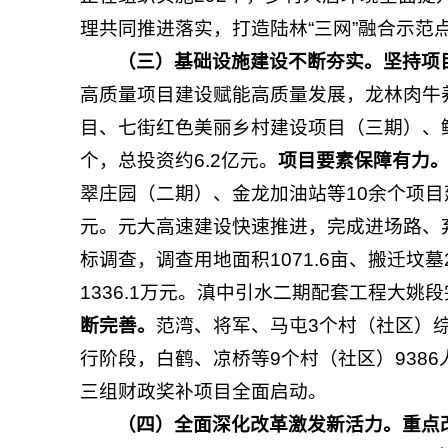
理共同推进落实，打造陆林“三网”融合示范
（
三
）
基础设施建设不断夯实
。
坚持项
高质量项目建设赋能高质量发展，龙林肉牛
目、七街红色美丽乡村建设项目（三期）、
个，总投资约6.2亿元。
项目要素保障有力
翠庄园（二期）、金龙加油站等10余个项目建设征
元。元大高速建设快速推进，完成进场路、弃
标调查，调查用地面积1071.6亩、搬迁坟
1336.1万元。滇中引水二期配套工程大姚段
断
完善
。
范湾、将军、马屯3个村（社区）
行阶段，白鹤、凉桥等9个村（社区）938
三组财政奖补项目全面启动。
（四）
全面深化改革激发新活力。
重点