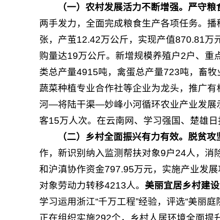
（一）农村发展活力不断增强。
严守粮
两手发力，全面完成粮食生产各项任务。播种农
张，产茧12.42万公斤，实现产值870.81
购量达19万公斤。新增规模养殖户2户、重点养
类总产量4915吨，禽蛋总产量723吨，畜牧
蔬菜种植专业合作社等企业为龙头，推广有机
河—将陆干渠—妙峰小河循环农业产业发展
客15万人次。在云南网、学习强国、楚雄日
（二）乡村全面振兴有力有效。
脱贫攻
作，新识别纳入监测帮扶对象9户24人，消
和沪滇协作资金797.95万元，实施产业发展
对象劳动力转移4213人。
美丽宜居乡村建设
学习运用浙江“千万工程”经验，评选“美丽庭
正在组织实施292个，乡村人居环境全面