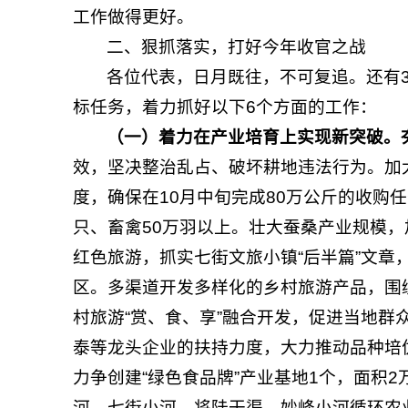
工作做得更好。
二、狠抓落实，打好今年收官之战
各位代表，日月既往，不可复追。还有
标任务，着力抓好以下6个方面的工作：
（一）
着力
在产业培育上实现新突破。
效，坚决整治乱占、破坏耕地违法行为。加
度，确保在10月中旬完成80万公斤的收购任
只、畜禽50万羽以上。壮大蚕桑产业规模
红色旅游，抓实七街文旅小镇“后半篇”文
区。多渠道开发多样化的乡村旅游产品，围
村旅游“赏、食、享”融合开发，促进当地群
泰等龙头企业的扶持力度，大力推动品种培
力争创建“绿色食品牌”产业基地1个，面积
河—七街小河—将陆干渠—妙峰小河循环农