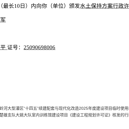
（最长10日）内向你（单位）颁发
水土保持方案
行政
军
玉平
证号：
25090698006
河大型灌区“十四五”续建配套与现代化改造2025年度建设项目临时使
楚雄支队大姚大队室内训练馆建设项目《建设工程规划许可证》核发的行