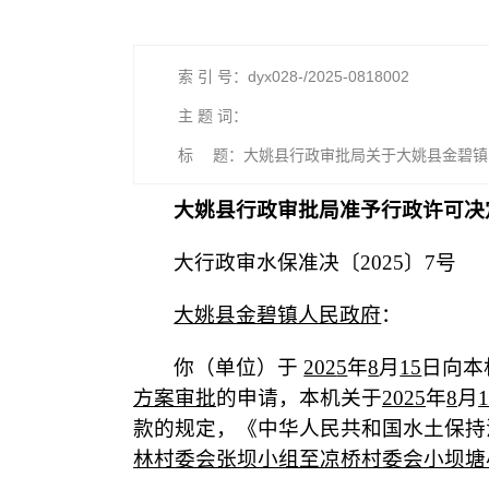
索 引 号：dyx028-/2025-0818002
主 题 词：
标 题：大姚县行政审批局关于大姚县金碧镇
土保持方案审批的行政许可决定
大姚县行政审批局准予行政许可决
大行政审水保准决〔2025〕7号
大姚县金碧镇人民政府
：
你（单位）于
202
5
年
8
月
15
日向本
方案审批
的申请，本机关于
202
5
年
8
月
1
款的规定，《中华人民共和国水土保持
林村委会张坝小组至凉桥村委会小坝塘