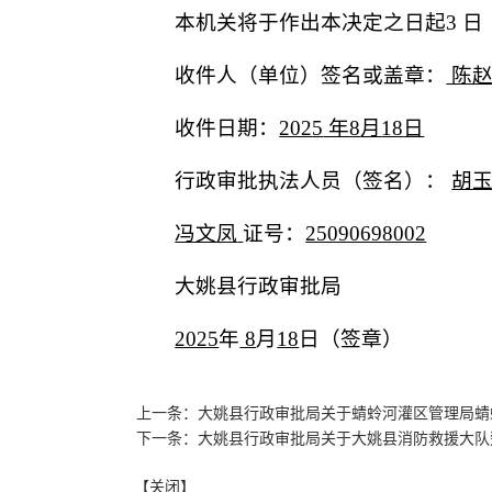
本机关将于作出本决定之日起3 日
收件人（单位）签名或盖章：
陈赵
收件日期：
202
5
年
8
月
18
日
行政审批执法人员（签名）：
胡
冯文凤
证号：
25090698002
大姚县行政审批局
2025
年
8
月
18
日（签章）
上一条：大姚县行政审批局关于蜻蛉河灌区管理局蜻蛉
下一条：大姚县行政审批局关于大姚县消防救援大队
【关闭】