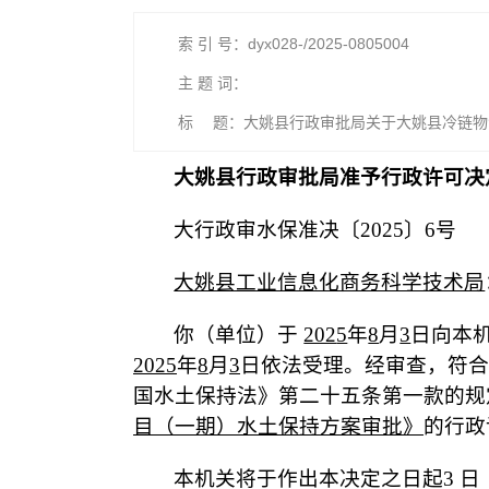
索 引 号：dyx028-/2025-0805004
主 题 词：
标 题：大姚县行政审批局关于大姚县冷链物
大姚县行政审批局准予行政许可决
大行政审水保准决〔2025〕6号
大姚县工业信息化商务科学技术局
你（单位）于
202
5
年
8
月
3
日向本
202
5
年
8
月
3
日依法受理。经审查，符合
国水土保持法》第二十五条第一款的规
目（一期）水土保持方案审批
》
的行政
本机关将于作出本决定之日起3 日