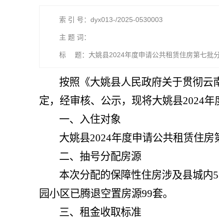
索 引 号：dyx013-/2025-0530003
主 题 词：
标 题：大姚县2024年度申请公共租赁住房第七批
按照
《大姚县人民政府关于贯彻云
定
，经审核、公示，现将
大姚县
202
一、入住对象
大姚县
202
4
年度申请公共租赁住房
二、
抽号分配房源
本次分配的保障性住房涉及县城内
5
园小区
已腾退空置房源
99
套
。
三、租金收取标准